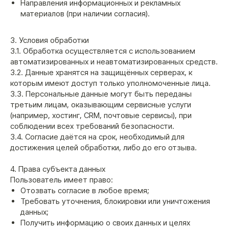
Направления информационных и рекламных
материалов (при наличии согласия).
3. Условия обработки
3.1. Обработка осуществляется с использованием
автоматизированных и неавтоматизированных средств.
3.2. Данные хранятся на защищённых серверах, к
которым имеют доступ только уполномоченные лица.
3.3. Персональные данные могут быть переданы
третьим лицам, оказывающим сервисные услуги
(например, хостинг, CRM, почтовые сервисы), при
соблюдении всех требований безопасности.
3.4. Согласие даётся на срок, необходимый для
достижения целей обработки, либо до его отзыва.
КАТАЛОГ
ПОКУПАТЕЛЯМ
Все товары
Личный кабинет
4. Права субъекта данных
Доставка и оплата
Шахты
Пользователь имеет право:
Возврат и обмен
Колбы
Отозвать согласие в любое время;
Чаши
Требовать уточнения, блокировки или уничтожения
Аксессуары
данных;
Уголь
Получить информацию о своих данных и целях
СВЯЖИТЕСЬ С НАМИ