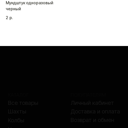
Мундштук одноразовый
черный
2
р.
КАТАЛОГ
ПОКУПАТЕЛЯМ
Все товары
Личный кабинет
Доставка и оплата
Шахты
Возврат и обмен
Колбы
Чаши
Аксессуары
Уголь
СВЯЖИТЕСЬ С НАМИ
+7 (926) 929-91-01
order@k-bro.ru
Telegram