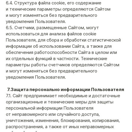
6.4. Структура файла cookie, его содержание
и технические параметры определяются Сайтом
ООО «Кальянщики»
и могут изменяться без предварительного
ИНН 7717694281
уведомления Пользователя.
ОГРН 1117746158750
© ООО «Кальянщики», 2026
6.5. Счетчики, размещенные Сайтом, могут
Согласие на обработку персональных данных
использоваться для анализа файлов cookie
Политика конфиденциальности
Пользователя, для сбора и обработки статистической
Договор оферта
информации об использовании Сайта, а также для
обеспечения работоспособности Сайта в целом или
их отдельных функций в частности. Технические
параметры работы счетчиков определяются Сайтом
и могут изменяться без предварительного
уведомления Пользователя.
7.Защита персонально информации Пользователя
7.1. Сайт предпринимает необходимые и достаточные
организационные и технические меры для защиты
персональной информации Пользователя
от неправомерного или случайного доступа,
уничтожения, изменения, блокирования, копирования,
распространения, а также от иных неправомерных