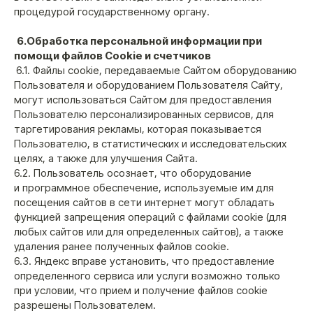
процедурой государственному органу.
6.Обработка персональной информации при
помощи файлов Cookie и счетчиков
6.1. Файлы cookie, передаваемые Сайтом оборудованию
КАТАЛОГ
ПОКУПАТЕЛЯМ
Пользователя и оборудованием Пользователя Сайту,
Все товары
Личный кабинет
могут использоваться Сайтом для предоставления
Доставка и оплата
Шахты
Пользователю персонализированных сервисов, для
Возврат и обмен
Колбы
таргетирования рекламы, которая показывается
Чаши
Пользователю, в статистических и исследовательских
Аксессуары
целях, а также для улучшения Сайта.
Уголь
6.2. Пользователь осознает, что оборудование
СВЯЖИТЕСЬ С НАМИ
и программное обеспечение, используемые им для
+7 (926) 929-91-01
посещения сайтов в сети интернет могут обладать
функцией запрещения операций с файлами cookie (для
order@k-bro.ru
любых сайтов или для определенных сайтов), а также
удаления ранее полученных файлов cookie.
Telegram
6.3. Яндекс вправе установить, что предоставление
определенного сервиса или услуги возможно только
при условии, что прием и получение файлов cookie
разрешены Пользователем.