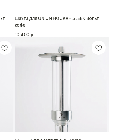
льт
Шахта для UNION HOOKAH SLEEK Вольт
кофе
10 400
р.