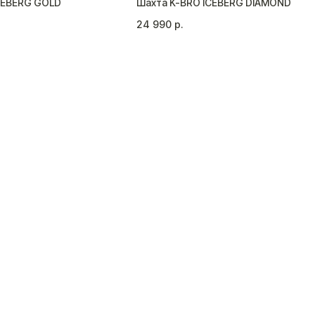
CEBERG GOLD
Шахта K-BRO ICEBERG DIAMOND
24 990
р.
ПОКУПАТЕЛЯМ
СВЯЖИТЕ
Личный кабинет
+7 (9
Доставка и оплата
Возврат и обмен
order