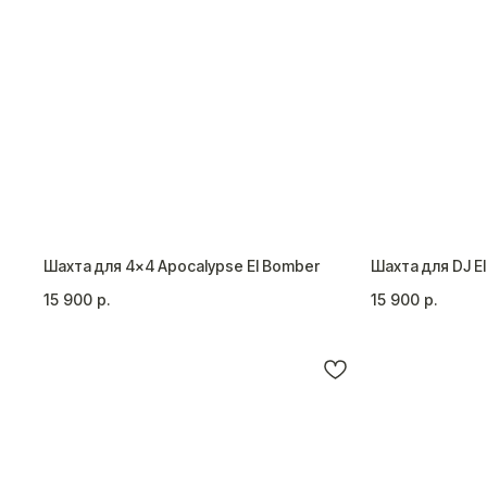
Шахта для 4×4 Apocalypse El Bomber
Шахта для DJ E
15 900
р.
15 900
р.