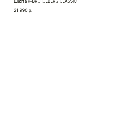
Шахта K-BRO ICEBERG CLASSIC
21 990
р.
СЬ С НАМИ
26) 929-91-01
@k-bro.ru