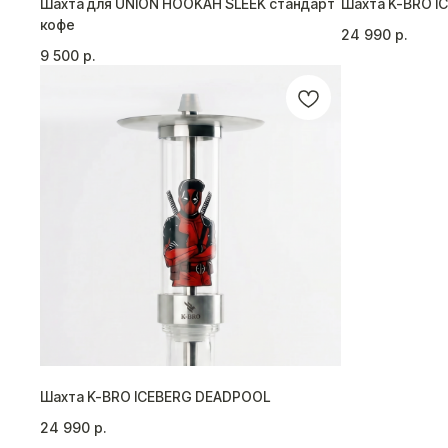
Шахта для UNION HOOKAH SLEEK стандарт
Шахта K-BRO I
кофе
24 990
р.
9 500
р.
КАТАЛОГ
Все товары
Шахта K-BRO ICEBERG DEADPOOL
Шахты
Колбы
24 990
р.
Чаши