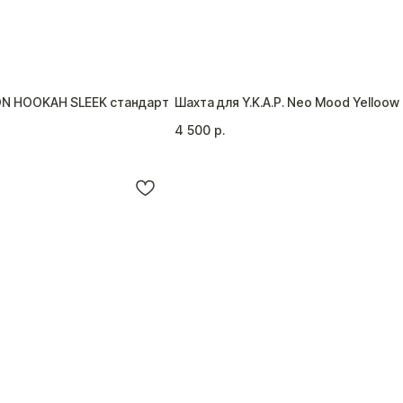
ON HOOKAH SLEEK стандарт
Шахта для Y.K.A.P. Neo Mood Yelloow
4 500
р.