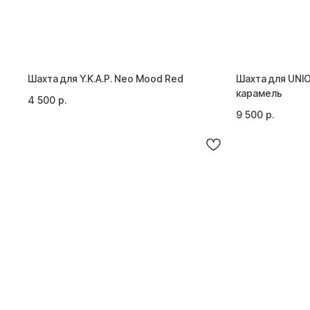
Шахта для Y.K.A.P. Neo Mood Red
Шахта для UNI
карамель
4 500
р.
9 500
р.