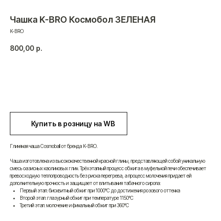
Чашка K-BRO Космобол ЗЕЛЕНАЯ
K-BRO
800,00
р.
Получить оптовый прайс
Купить в розницу на WB
Глиняная чаша Cosmoball от бренда K-BRO.
Чаша изготовлена из высококачественной красной глины, представляющей собой уникальную
смесь оазисных каолиновых глин. Трёхэтапный процесс обжига в муфельной печи обеспечивает
превосходную теплопроводность без риска перегрева, а процесс молочения придает ей
дополнительную прочность и защищает от впитывания табачного сиропа:
Первый этап: бисквитный обжиг при 1000°C до достижения розового оттенка
Второй этап: глазурный обжиг при температуре 1150°C
Третий этап: молочение и финальный обжиг при 360°C