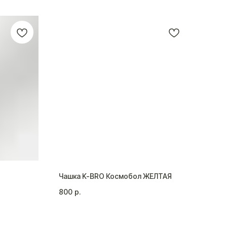
Чашка K-BRO Космобол ЖЕЛТАЯ
Колб
800
р.
1 35