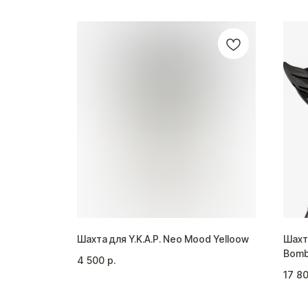
ADPOOL
Шахта для Y.K.A.P. Neo Mood Yelloow
Шахт
Bomb
4 500
р.
17 8