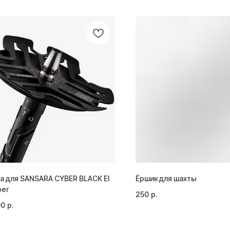
а для SANSARA CYBER BLACK El
Ёршик для шахты
er
250
р.
00
р.