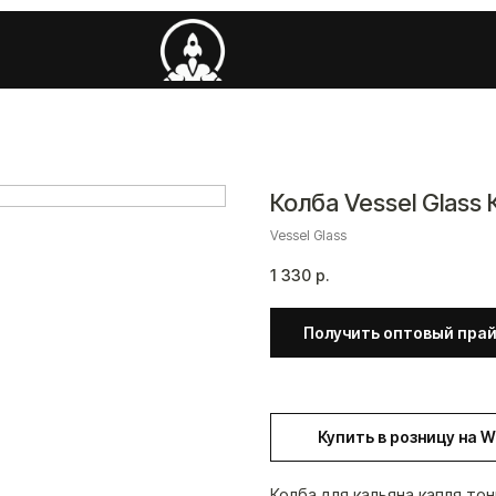
Колба Vessel Glass
Vessel Glass
1 330
р.
Получить оптовый пра
Купить в розницу на 
Колба для кальяна капля то