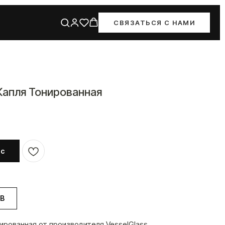
СВЯЗАТЬСЯ С НАМИ
 Капля Тонированная
йс
WB
нированная от производителя VesselGlass.