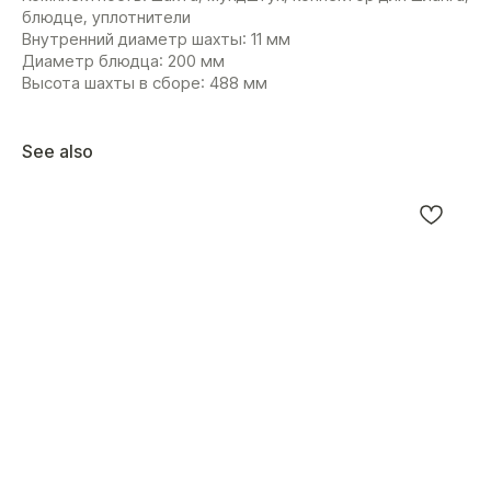
блюдце, уплотнители
Внутренний диаметр шахты: 11 мм
Диаметр блюдца: 200 мм
Высота шахты в сборе: 488 мм
See also
КАТАЛОГ
ПОКУПАТЕЛЯМ
Все товары
Личный кабинет
Доставка и оплата
Шахты
Возврат и обмен
Колбы
Чаши
Аксессуары
Уголь
СВЯЖИТЕСЬ С НАМИ
+7 (926) 929-91-01