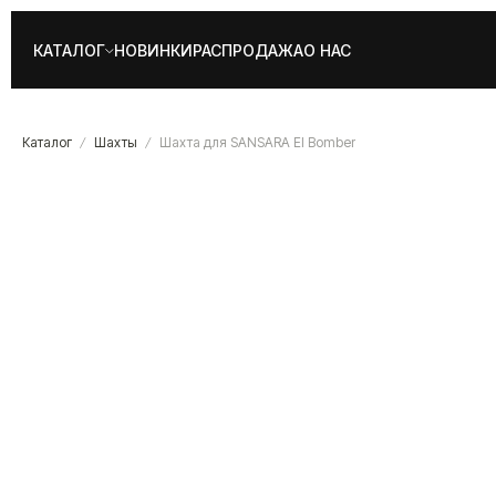
КАТАЛОГ
НОВИНКИ
РАСПРОДАЖА
О НАС
Каталог
Шахты
Шахта для SANSARA El Bomber