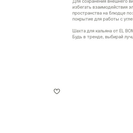
Для сохранения внешнего в
избегать взаимодействия э
пространства на блюдце по
покрытие для работы с угле
Шахта для кальяна от EL BO
Будь в тренде, выбирай луч