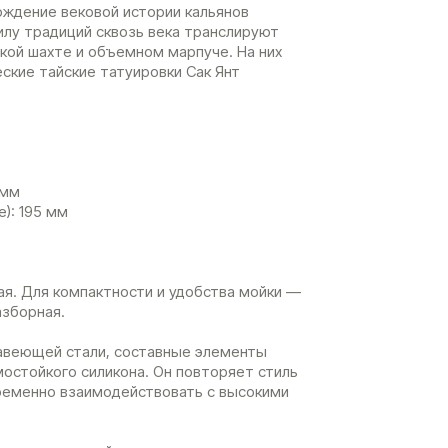
ждение вековой истории кальянов
илу традиций сквозь века транслируют
кой шахте и объемном марпуче. На них
ские тайские татуировки Сак Янт
 мм
): 195 мм
я. Для компактности и удобства мойки —
азборная.
авеющей стали, составные элементы
остойкого силикона. Он повторяет стиль
ременно взаимодействовать с высокими