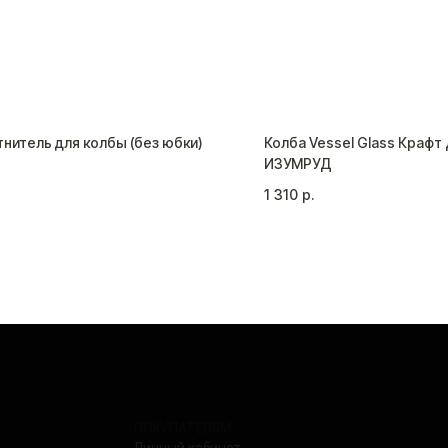
тнитель для колбы (без юбки)
Колба Vessel Glass Краф
ИЗУМРУД
1 310
р.
ПОКУПАТЕЛЯМ
СВЯЖИТЕ
Личный кабинет
+7 (9
Доставка и оплата
Возврат и обмен
order
Telegram
отку персональных данных
Политика конфиденциальн