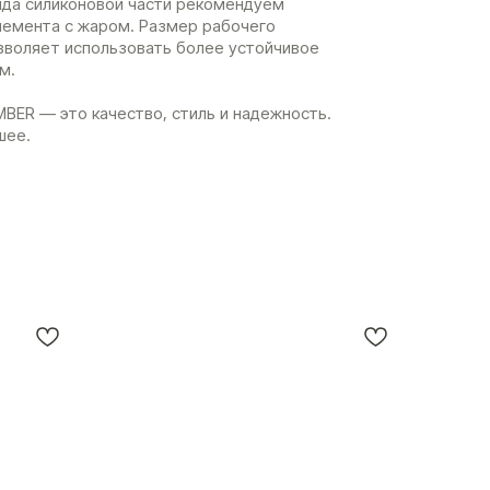
ида силиконовой части рекомендуем
лемента с жаром. Размер рабочего
зволяет использовать более устойчивое
м.
MBER — это качество, стиль и надежность.
шее.