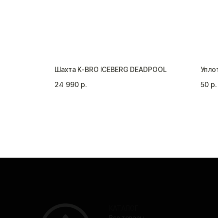
El Bomber
Шахта K-BRO ICEBERG DEADPOOL
Упло
24 990
р.
50
р.
КАТАЛОГ
Все товары
Шахты
Колбы
Чаши
ООО «Кальянщики»
Аксессуары
ИНН 7717694281
Уголь
ОГРН 1117746158750
© ООО «Кальянщики», 2026
Согласие на обраб