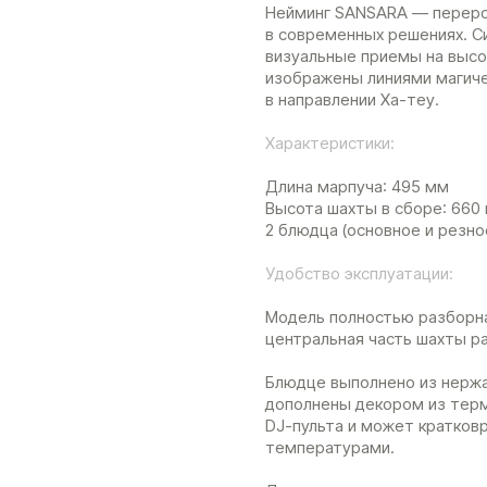
Нейминг SANSARA — переро
в современных решениях. С
визуальные приемы на высо
изображены линиями магиче
в направлении Ха-теу.
Характеристики:
Длина марпуча: 495 мм
Высота шахты в сборе: 660
2 блюдца (основное и резное
Удобство эксплуатации:
Модель полностью разборна
центральная часть шахты р
Блюдце выполнено из нерж
дополнены декором из терм
DJ-пульта и может кратков
температурами.