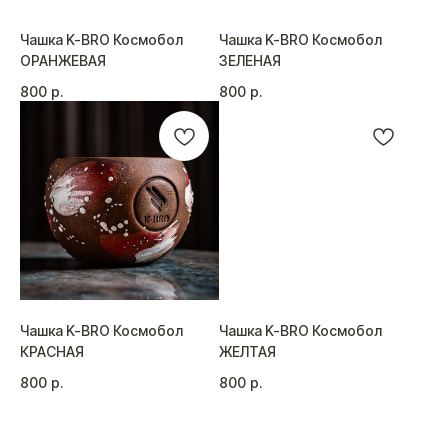
Чашка K-BRO Космобол
Чашка K-BRO Космобол
ОРАНЖЕВАЯ
ЗЕЛЕНАЯ
800
р.
800
р.
КАТАЛОГ
ПОКУПАТЕЛЯМ
Чашка K-BRO Космобол
Чашка K-BRO Космобол
Все товары
Личный кабинет
КРАСНАЯ
ЖЕЛТАЯ
Доставка и оплата
Шахты
Возврат и обмен
Колбы
800
р.
800
р.
Чаши
Аксессуары
Уголь