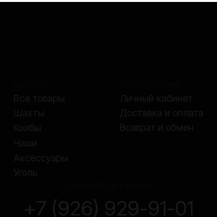
СВЯЖИТЕСЬ С НАМИ
+7 (926) 929-91-01
order@k-bro.ru
Telegram
ООО «Кальянщики»
ИНН 7717694281
ОГРН 1117746158750
© ООО «Кальянщики», 2026
Согласие на обработку персональных данных
Политика конфиденциальности
Договор оферта