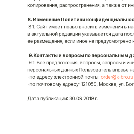
копирования, распространения, а также от ин
8. Изменение Политики конфиденциально
8.1. Сайт имеет право вносить изменения в 
в актуальной редакции указывается дата пос
ее размещения, если иное не предусмотрено 
9.Контакты и вопросы по персональным 
9.1. Все предложения, вопросы, запросы и и
КАТАЛОГ
персональных данных Пользователь вправе на
Все товары
-по адресу электронной почты:
order@k-bro.ru
Шахты
Колбы
-по почтовому адресу: 121 059, Москва, ул. Б
Чаши
ООО «Кальянщики»
Аксессуары
ИНН 7717694281
Дата публикации: 30.09.2019 г.
ОГРН 1117746158750
Уголь
© ООО «Кальянщики», 2026
Согласие на обраб