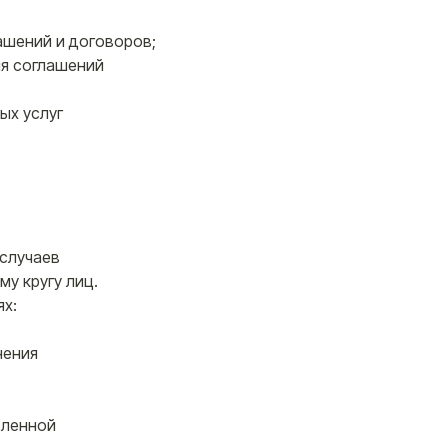
ашений и договоров;
ия соглашений
ых услуг
 случаев
у кругу лиц.
ях:
нения
вленной