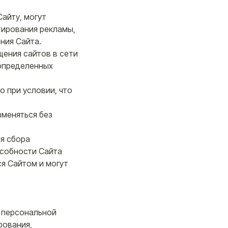
айту, могут
тирования рекламы,
ния Сайта.
щения сайтов в сети
 определенных
о при условии, что
зменяться без
ля сбора
особности Сайта
я Сайтом и могут
ы персональной
рования,