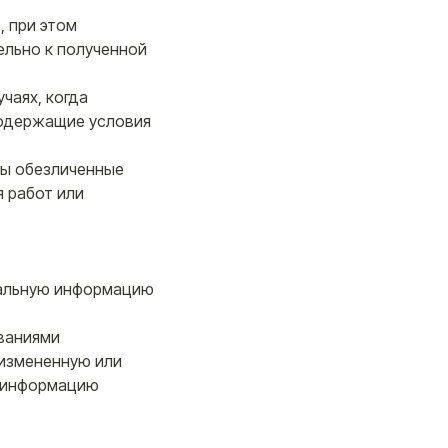
, при этом
ельно к полученной
чаях, когда
содержащие условия
ны обезличенные
 работ или
ональную информацию
ованиями
 измененную или
ю информацию