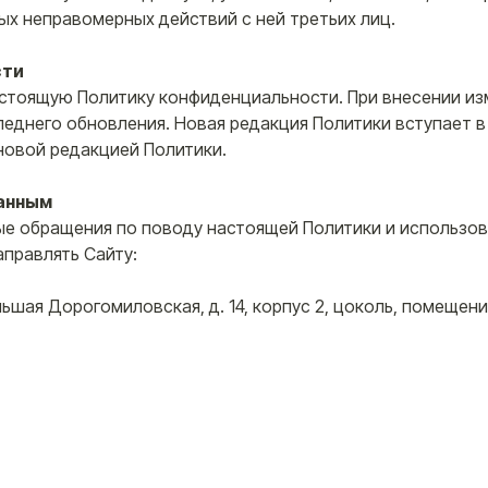
ых неправомерных действий с ней третьих лиц.
сти
настоящую Политику конфиденциальности. При внесении и
леднего обновления. Новая редакция Политики вступает в
новой редакцией Политики.
данным
ные обращения по поводу настоящей Политики и использо
ПОКУПАТЕЛЯМ
СВЯЖИТЕ
правлять Сайту:
Личный кабинет
+7 (9
Доставка и оплата
Возврат и обмен
order
ольшая Дорогомиловская, д. 14, корпус 2, цоколь, помещени
Telegram
отку персональных данных
Политика конфиденциальн