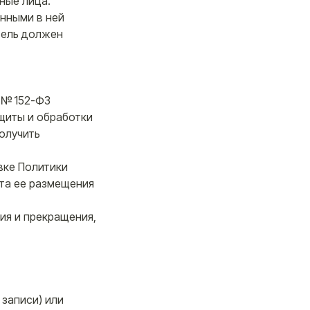
ные лица.
нными в ней
тель должен
 № 152-ФЗ
щиты и обработки
олучить
вке Политики
нта ее размещения
ия и прекращения,
 записи) или