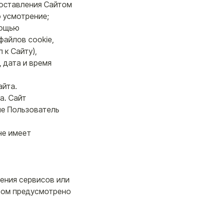
доставления Сайтом
 усмотрение;
мощью
файлов cookie,
 к Сайту),
 дата и время
айта.
а. Сайт
ые Пользователь
не имеет
ления сервисов или
твом предусмотрено