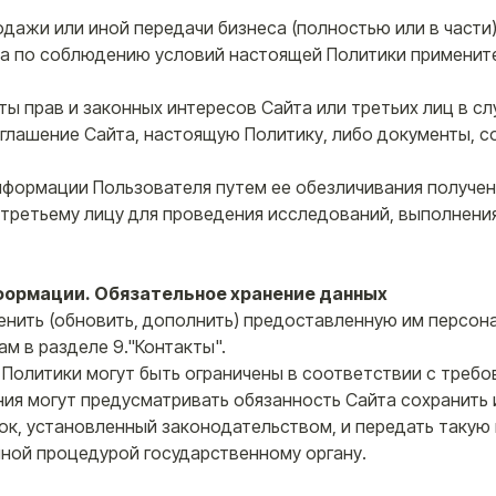
одажи или иной передачи бизнеса (полностью или в части)
ва по соблюдению условий настоящей Политики применит
ты прав и законных интересов Сайта или третьих лиц в слу
глашение Сайта, настоящую Политику, либо документы, 
 информации Пользователя путем ее обезличивания получе
третьему лицу для проведения исследований, выполнения
формации. Обязательное хранение данных
менить (обновить, дополнить) предоставленную им перс
ам в разделе 9."Контакты".
ей Политики могут быть ограничены в соответствии с треб
ния могут предусматривать обязанность Сайта сохранить
к, установленный законодательством, и передать таку
нной процедурой государственному органу.